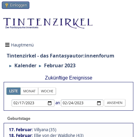
Einloggen
Hauptmenü
Tintenzirkel - das Fantasyautor:innenforum
Kalender
Februar 2023
►
►
Zukünftige Ereignisse
LISTE
MONAT
WOCHE
an
Geburtstage
17. Februar
:
Villyana (35)
18. Februar
:
Ellie von der Waldlohe (43)