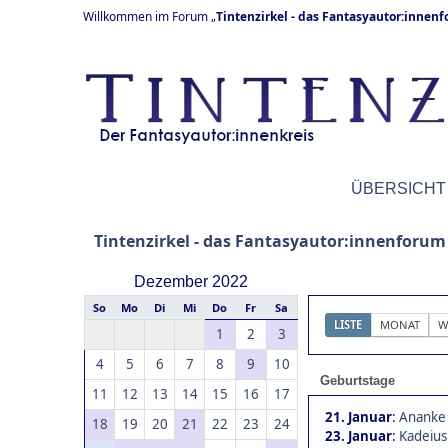
Willkommen im Forum „
Tintenzirkel - das Fantasyautor:innen
ÜBERSICHT
Tintenzirkel - das Fantasyautor:innenforum
Dezember 2022
So
Mo
Di
Mi
Do
Fr
Sa
LISTE
MONAT
W
1
2
3
4
5
6
7
8
9
10
Geburtstage
11
12
13
14
15
16
17
21. Januar
:
Ananke 
18
19
20
21
22
23
24
23. Januar
:
Kadeius