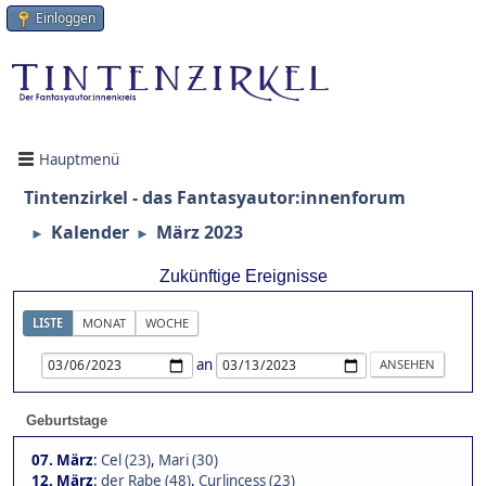
Einloggen
Hauptmenü
Tintenzirkel - das Fantasyautor:innenforum
Kalender
März 2023
►
►
Zukünftige Ereignisse
LISTE
MONAT
WOCHE
an
Geburtstage
07. März
:
Cel (23)
,
Mari (30)
12. März
:
der Rabe (48)
,
Curlincess (23)