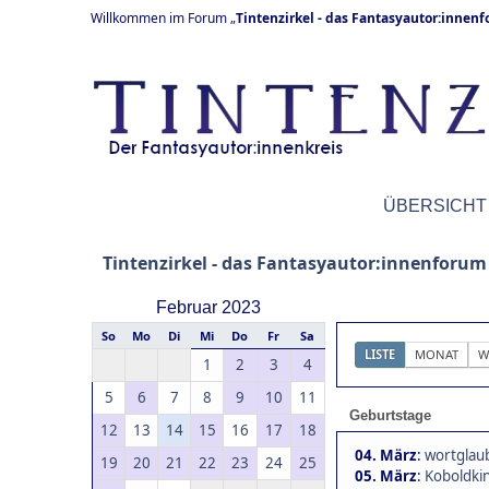
Willkommen im Forum „
Tintenzirkel - das Fantasyautor:innen
ÜBERSICHT
Tintenzirkel - das Fantasyautor:innenforum
Februar 2023
So
Mo
Di
Mi
Do
Fr
Sa
LISTE
MONAT
W
1
2
3
4
5
6
7
8
9
10
11
Geburtstage
12
13
14
15
16
17
18
04. März
:
wortglaub
19
20
21
22
23
24
25
05. März
:
Koboldkin