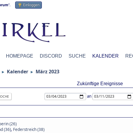
forum
“.
Einloggen
HOMEPAGE
DISCORD
SUCHE
KALENDER
RE
Kalender
März 2023
►
►
Zukünftige Ereignisse
an
OCHE
erin (26)
d (36)
,
Federstreich (38)