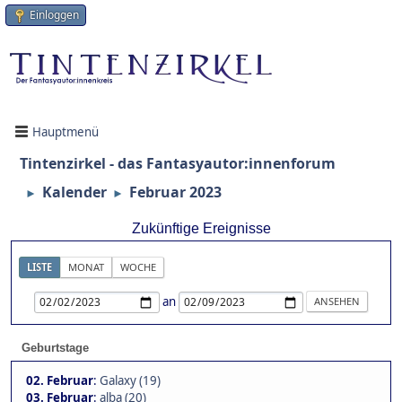
Einloggen
Hauptmenü
Tintenzirkel - das Fantasyautor:innenforum
Kalender
Februar 2023
►
►
Zukünftige Ereignisse
LISTE
MONAT
WOCHE
an
Geburtstage
02. Februar
:
Galaxy (19)
03. Februar
:
alba (20)