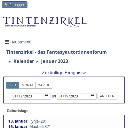
Einloggen
Hauptmenü
Tintenzirkel - das Fantasyautor:innenforum
Kalender
Januar 2023
►
►
Zukünftige Ereignisse
LISTE
MONAT
WOCHE
an
Geburtstage
13. Januar
:
Fynja (29)
15. Januar
:
Maubel (37)