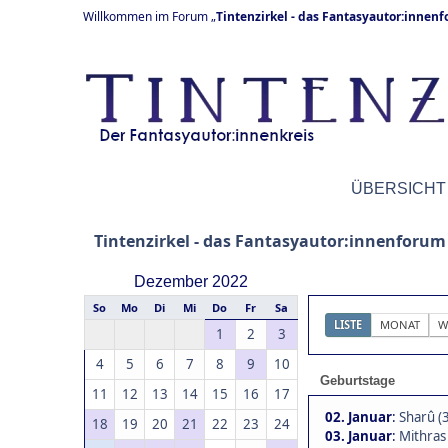
Willkommen im Forum „
Tintenzirkel - das Fantasyautor:innen
ÜBERSICHT
Tintenzirkel - das Fantasyautor:innenforum
Dezember 2022
So
Mo
Di
Mi
Do
Fr
Sa
LISTE
MONAT
W
1
2
3
4
5
6
7
8
9
10
Geburtstage
11
12
13
14
15
16
17
02. Januar
:
Sharû (
18
19
20
21
22
23
24
03. Januar
:
Mithras