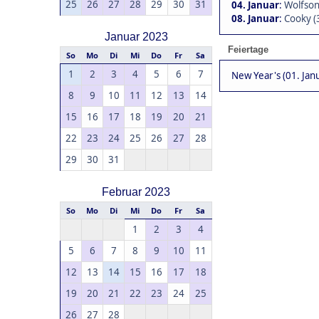
25
26
27
28
29
30
31
04. Januar
:
Wolfson
08. Januar
:
Cooky (
Januar 2023
Feiertage
So
Mo
Di
Mi
Do
Fr
Sa
1
2
3
4
5
6
7
New Year's (01. Jan
8
9
10
11
12
13
14
15
16
17
18
19
20
21
22
23
24
25
26
27
28
29
30
31
Februar 2023
So
Mo
Di
Mi
Do
Fr
Sa
1
2
3
4
5
6
7
8
9
10
11
12
13
14
15
16
17
18
19
20
21
22
23
24
25
26
27
28