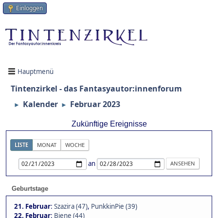
Einloggen
Hauptmenü
Tintenzirkel - das Fantasyautor:innenforum
Kalender
Februar 2023
►
►
Zukünftige Ereignisse
LISTE
MONAT
WOCHE
an
Geburtstage
21. Februar
:
Szazira (47)
,
PunkkinPie (39)
22. Februar
:
Biene (44)