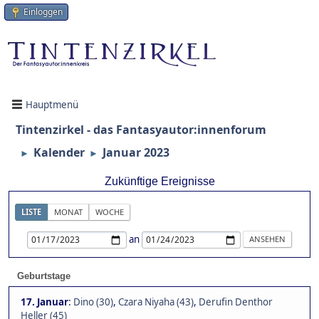
Einloggen
Hauptmenü
Tintenzirkel - das Fantasyautor:innenforum
Kalender
Januar 2023
►
►
Zukünftige Ereignisse
LISTE
MONAT
WOCHE
an
Geburtstage
17. Januar
:
Dino (30)
,
Czara Niyaha (43)
,
Derufin Denthor
Heller (45)