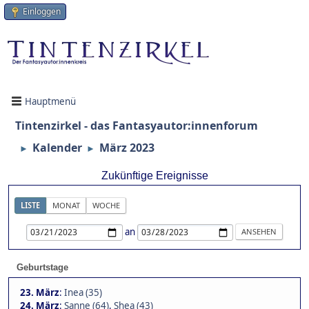
Einloggen
Hauptmenü
Tintenzirkel - das Fantasyautor:innenforum
Kalender
März 2023
►
►
Zukünftige Ereignisse
LISTE
MONAT
WOCHE
an
Geburtstage
23. März
:
Inea (35)
24. März
:
Sanne (64)
,
Shea (43)