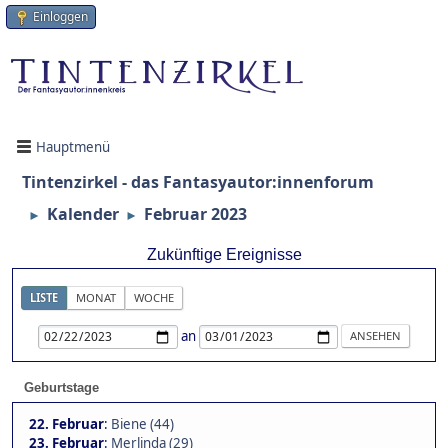
Einloggen
Hauptmenü
Tintenzirkel - das Fantasyautor:innenforum
Kalender
Februar 2023
►
►
Zukünftige Ereignisse
LISTE
MONAT
WOCHE
an
Geburtstage
22. Februar
:
Biene (44)
23. Februar
:
Merlinda (29)