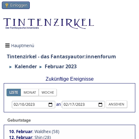
Einloggen
Hauptmenü
Tintenzirkel - das Fantasyautor:innenforum
Kalender
Februar 2023
►
►
Zukünftige Ereignisse
LISTE
MONAT
WOCHE
an
Geburtstage
10. Februar
:
Waldhex (58)
12. Februar
:
Shin (28)