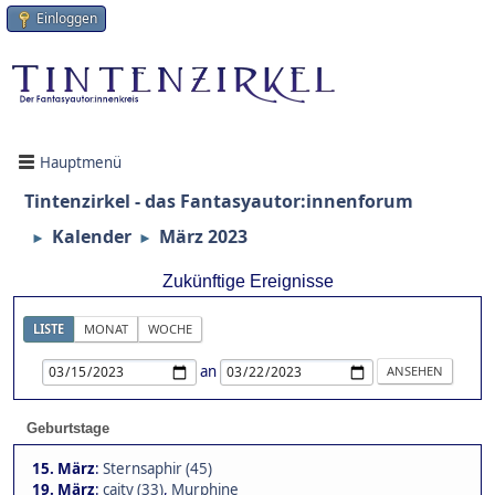
Einloggen
Hauptmenü
Tintenzirkel - das Fantasyautor:innenforum
Kalender
März 2023
►
►
Zukünftige Ereignisse
LISTE
MONAT
WOCHE
an
Geburtstage
15. März
:
Sternsaphir (45)
19. März
:
caity (33)
,
Murphine