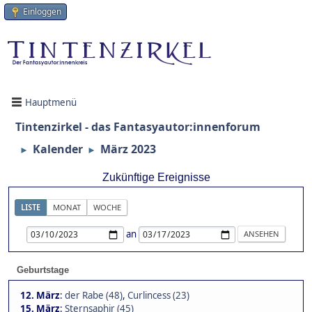
Einloggen
Hauptmenü
Tintenzirkel - das Fantasyautor:innenforum
Kalender
März 2023
►
►
Zukünftige Ereignisse
LISTE
MONAT
WOCHE
an
Geburtstage
12. März
:
der Rabe (48)
,
Curlincess (23)
15. März
:
Sternsaphir (45)