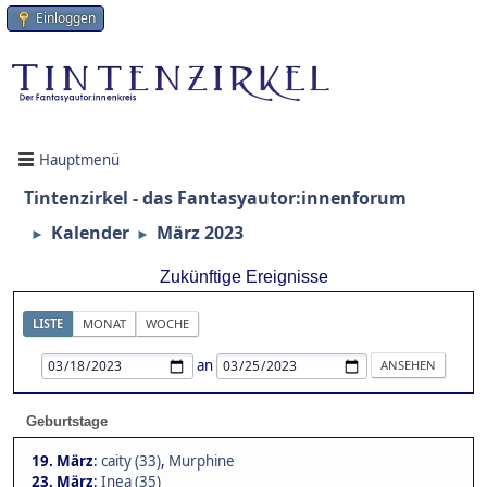
Einloggen
Hauptmenü
Tintenzirkel - das Fantasyautor:innenforum
Kalender
März 2023
►
►
Zukünftige Ereignisse
LISTE
MONAT
WOCHE
an
Geburtstage
19. März
:
caity (33)
,
Murphine
23. März
:
Inea (35)