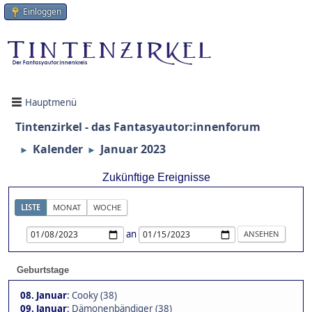
Einloggen
Hauptmenü
Tintenzirkel - das Fantasyautor:innenforum
Kalender
Januar 2023
►
►
Zukünftige Ereignisse
LISTE
MONAT
WOCHE
an
Geburtstage
08. Januar
:
Cooky (38)
09. Januar
:
Dämonenbändiger (38)