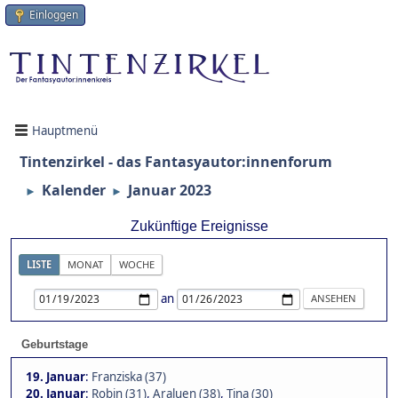
Einloggen
Hauptmenü
Tintenzirkel - das Fantasyautor:innenforum
Kalender
Januar 2023
►
►
Zukünftige Ereignisse
LISTE
MONAT
WOCHE
an
Geburtstage
19. Januar
:
Franziska (37)
20. Januar
:
Robin (31)
,
Araluen (38)
,
Tina (30)