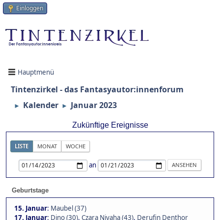
Einloggen
Hauptmenü
Tintenzirkel - das Fantasyautor:innenforum
Kalender
Januar 2023
►
►
Zukünftige Ereignisse
LISTE
MONAT
WOCHE
an
Geburtstage
15. Januar
:
Maubel (37)
17. Januar
:
Dino (30)
,
Czara Niyaha (43)
,
Derufin Denthor