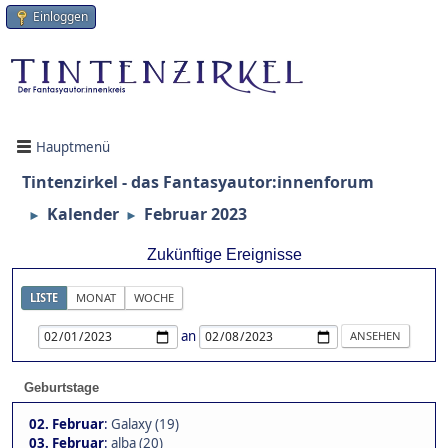
Einloggen
Hauptmenü
Tintenzirkel - das Fantasyautor:innenforum
Kalender
Februar 2023
►
►
Zukünftige Ereignisse
LISTE
MONAT
WOCHE
an
Geburtstage
02. Februar
:
Galaxy (19)
03. Februar
:
alba (20)