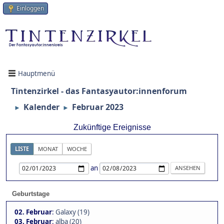
Einloggen
Hauptmenü
Tintenzirkel - das Fantasyautor:innenforum
Kalender
Februar 2023
►
►
Zukünftige Ereignisse
LISTE
MONAT
WOCHE
an
Geburtstage
02. Februar
:
Galaxy (19)
03. Februar
:
alba (20)