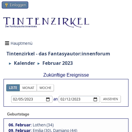
Einloggen
Hauptmenü
Tintenzirkel - das Fantasyautor:innenforum
Kalender
Februar 2023
►
►
Zukünftige Ereignisse
LISTE
MONAT
WOCHE
an
Geburtstage
06. Februar
:
Lothen (34)
09. Februar
:
Emilia (30)
,
Damiano (44)