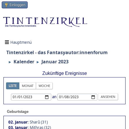
Einloggen
Hauptmenü
Tintenzirkel - das Fantasyautor:innenforum
Kalender
Januar 2023
►
►
Zukünftige Ereignisse
LISTE
MONAT
WOCHE
an
Geburtstage
02. Januar
:
Sharû (31)
03. Januar
:
Mithras (32)