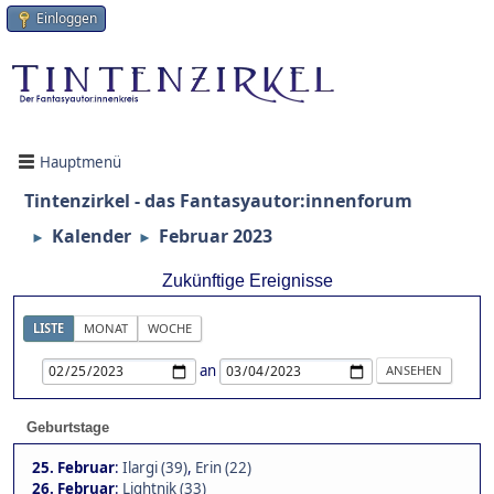
Einloggen
Hauptmenü
Tintenzirkel - das Fantasyautor:innenforum
Kalender
Februar 2023
►
►
Zukünftige Ereignisse
LISTE
MONAT
WOCHE
an
Geburtstage
25. Februar
:
Ilargi (39)
,
Erin (22)
26. Februar
:
Lightnik (33)