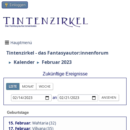
Einloggen
Hauptmenü
Tintenzirkel - das Fantasyautor:innenforum
Kalender
Februar 2023
►
►
Zukünftige Ereignisse
LISTE
MONAT
WOCHE
an
Geburtstage
15. Februar
:
Wahtaria (32)
17. Februar
:
Villyana (35)