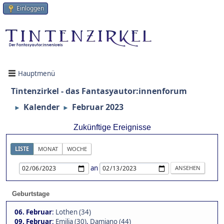
Einloggen
Hauptmenü
Tintenzirkel - das Fantasyautor:innenforum
Kalender
Februar 2023
►
►
Zukünftige Ereignisse
LISTE
MONAT
WOCHE
an
Geburtstage
06. Februar
:
Lothen (34)
09. Februar
:
Emilia (30)
,
Damiano (44)