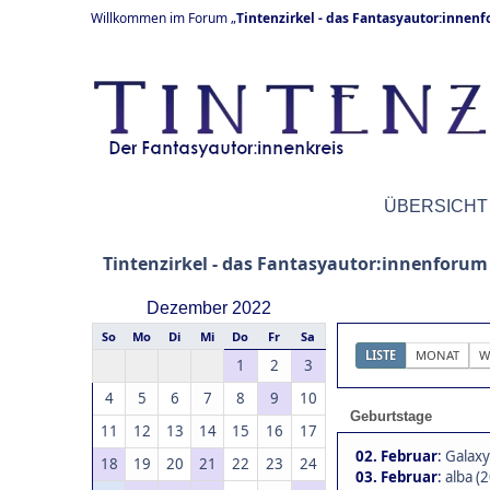
Willkommen im Forum „
Tintenzirkel - das Fantasyautor:innen
ÜBERSICHT
Tintenzirkel - das Fantasyautor:innenforum
Dezember 2022
So
Mo
Di
Mi
Do
Fr
Sa
LISTE
MONAT
W
1
2
3
4
5
6
7
8
9
10
Geburtstage
11
12
13
14
15
16
17
02. Februar
:
Galaxy
18
19
20
21
22
23
24
03. Februar
:
alba (2