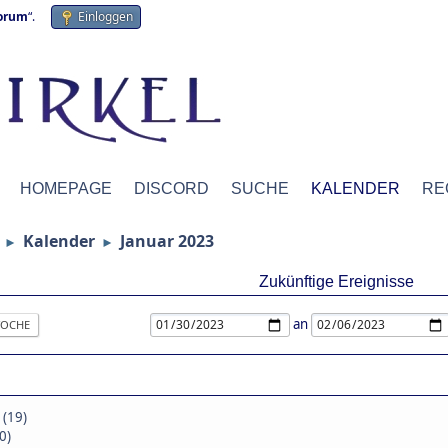
forum
“.
Einloggen
HOMEPAGE
DISCORD
SUCHE
KALENDER
RE
Kalender
Januar 2023
►
►
Zukünftige Ereignisse
an
OCHE
 (19)
0)