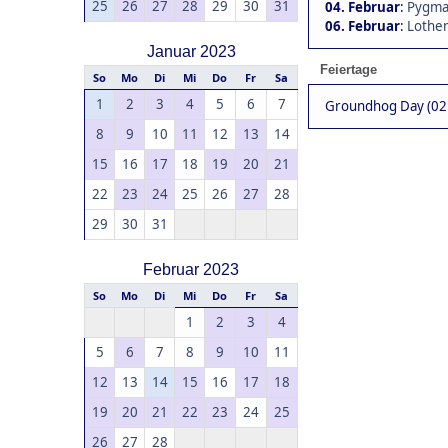
25
26
27
28
29
30
31
04. Februar
:
Pygmal
06. Februar
:
Lothen
Januar 2023
Feiertage
So
Mo
Di
Mi
Do
Fr
Sa
1
2
3
4
5
6
7
Groundhog Day (02.
8
9
10
11
12
13
14
15
16
17
18
19
20
21
22
23
24
25
26
27
28
29
30
31
Februar 2023
So
Mo
Di
Mi
Do
Fr
Sa
1
2
3
4
5
6
7
8
9
10
11
12
13
14
15
16
17
18
19
20
21
22
23
24
25
26
27
28