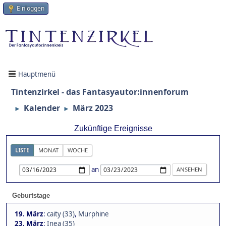
Einloggen
Hauptmenü
Tintenzirkel - das Fantasyautor:innenforum
Kalender
März 2023
►
►
Zukünftige Ereignisse
LISTE
MONAT
WOCHE
an
Geburtstage
19. März
:
caity (33)
,
Murphine
23. März
:
Inea (35)