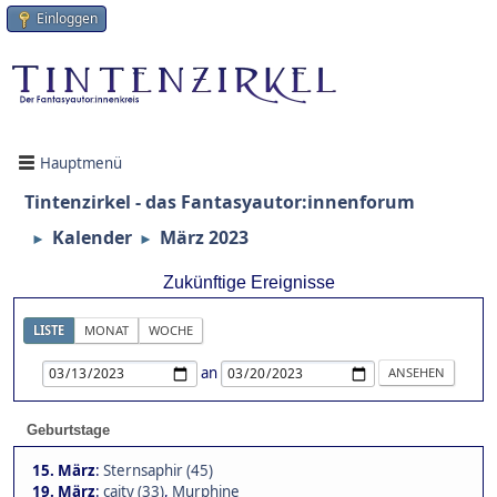
Einloggen
Hauptmenü
Tintenzirkel - das Fantasyautor:innenforum
Kalender
März 2023
►
►
Zukünftige Ereignisse
LISTE
MONAT
WOCHE
an
Geburtstage
15. März
:
Sternsaphir (45)
19. März
:
caity (33)
,
Murphine