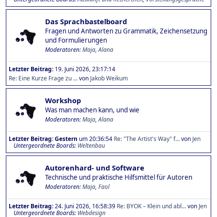
Das Sprachbastelboard
Fragen und Antworten zu Grammatik, Zeichensetzung
und Formulierungen
Moderatoren:
Maja
,
Alana
Letzter Beitrag:
19. Juni 2026, 23:17:14
Re: Eine Kurze Frage zu ...
von
Jakob Weikum
Workshop
Was man machen kann, und wie
Moderatoren:
Maja
,
Alana
Letzter Beitrag:
Gestern
um 20:36:54
Re: "The Artist's Way" f...
von
Jen
Untergeordnete Boards
Weltenbau
Autorenhard- und Software
Technische und praktische Hilfsmittel für Autoren
Moderatoren:
Maja
,
Faol
Letzter Beitrag:
24. Juni 2026, 16:58:39
Re: BYOK – Klein und abl...
von
Jen
Untergeordnete Boards
Webdesign