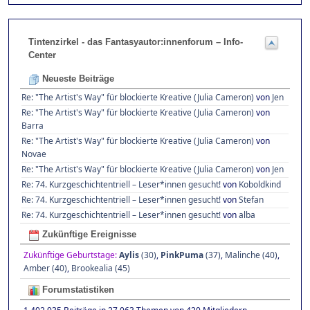
Tintenzirkel - das Fantasyautor:innenforum – Info-
Center
Neueste Beiträge
Re: "The Artist's Way" für blockierte Kreative (Julia Cameron)
von
Jen
Re: "The Artist's Way" für blockierte Kreative (Julia Cameron)
von
Barra
Re: "The Artist's Way" für blockierte Kreative (Julia Cameron)
von
Novae
Re: "The Artist's Way" für blockierte Kreative (Julia Cameron)
von
Jen
Re: 74. Kurzgeschichtentriell – Leser*innen gesucht!
von
Koboldkind
Re: 74. Kurzgeschichtentriell – Leser*innen gesucht!
von
Stefan
Re: 74. Kurzgeschichtentriell – Leser*innen gesucht!
von
alba
Zukünftige Ereignisse
Zukünftige Geburtstage:
Aylis
(30)
,
PinkPuma
(37)
,
Malinche (40)
,
Amber (40)
,
Brookealia (45)
Forumstatistiken