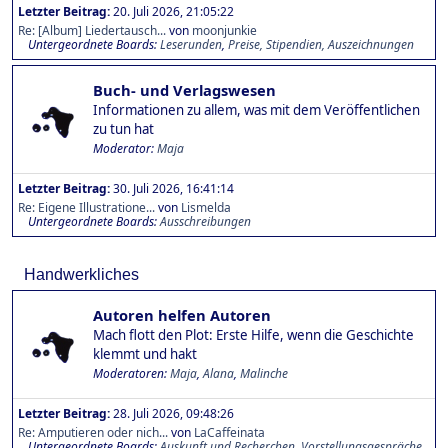
Letzter Beitrag:
20. Juli 2026, 21:05:22
Re: [Album] Liedertausch...
von
moonjunkie
Untergeordnete Boards
Leserunden
Preise, Stipendien, Auszeichnungen
Buch- und Verlagswesen
Informationen zu allem, was mit dem Veröffentlichen
zu tun hat
Moderator:
Maja
Letzter Beitrag:
30. Juli 2026, 16:41:14
Re: Eigene Illustratione...
von
Lismelda
Untergeordnete Boards
Ausschreibungen
Handwerkliches
Autoren helfen Autoren
Mach flott den Plot: Erste Hilfe, wenn die Geschichte
klemmt und hakt
Moderatoren:
Maja
,
Alana
,
Malinche
Letzter Beitrag:
28. Juli 2026, 09:48:26
Re: Amputieren oder nich...
von
LaCaffeinata
Untergeordnete Boards
Auskunft und Recherchen
Vorstellungsgespräche