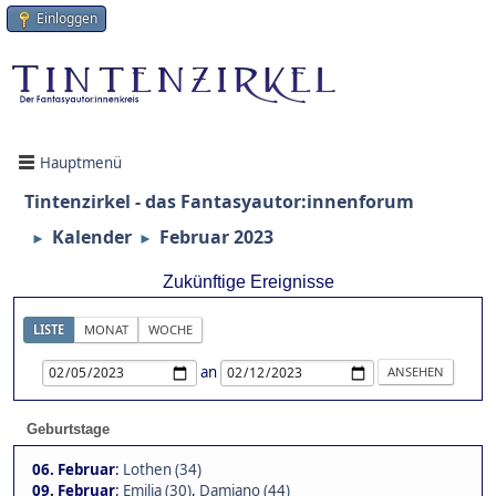
Einloggen
Hauptmenü
Tintenzirkel - das Fantasyautor:innenforum
Kalender
Februar 2023
►
►
Zukünftige Ereignisse
LISTE
MONAT
WOCHE
an
Geburtstage
06. Februar
:
Lothen (34)
09. Februar
:
Emilia (30)
,
Damiano (44)