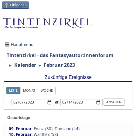
Einloggen
Hauptmenü
Tintenzirkel - das Fantasyautor:innenforum
Kalender
Februar 2023
►
►
Zukünftige Ereignisse
LISTE
MONAT
WOCHE
an
Geburtstage
09. Februar
:
Emilia (30)
,
Damiano (44)
10. Februar
:
Waldhex (58)