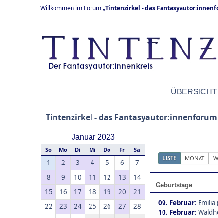
Willkommen im Forum „
Tintenzirkel - das Fantasyautor:innen
ÜBERSICHT
Tintenzirkel - das Fantasyautor:innenforum
Januar 2023
So
Mo
Di
Mi
Do
Fr
Sa
LISTE
MONAT
W
1
2
3
4
5
6
7
8
9
10
11
12
13
14
Geburtstage
15
16
17
18
19
20
21
09. Februar
:
Emilia 
22
23
24
25
26
27
28
10. Februar
:
Waldhe