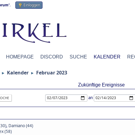
forum
“.
Einloggen
HOMEPAGE
DISCORD
SUCHE
KALENDER
RE
Kalender
Februar 2023
►
►
Zukünftige Ereignisse
an
OCHE
(30)
,
Damiano (44)
x (58)