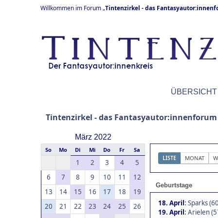
Willkommen im Forum „
Tintenzirkel - das Fantasyautor:innen
ÜBERSICHT
Tintenzirkel - das Fantasyautor:innenforum
März 2022
So
Mo
Di
Mi
Do
Fr
Sa
LISTE
MONAT
W
1
2
3
4
5
6
7
8
9
10
11
12
Geburtstage
13
14
15
16
17
18
19
18. April
:
Sparks (60
20
21
22
23
24
25
26
19. April
:
Arielen (5