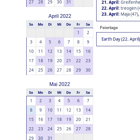
27
28
29
30
31
21. April
:
Greifenhe
22. April
:
treogen (
23. April
:
Maja (47)
April 2022
So
Mo
Di
Mi
Do
Fr
Sa
Feiertage
1
2
Earth Day (22. April)
3
4
5
6
7
8
9
10
11
12
13
14
15
16
17
18
19
20
21
22
23
24
25
26
27
28
29
30
Mai 2022
So
Mo
Di
Mi
Do
Fr
Sa
1
2
3
4
5
6
7
8
9
10
11
12
13
14
15
16
17
18
19
20
21
22
23
24
25
26
27
28
29
30
31