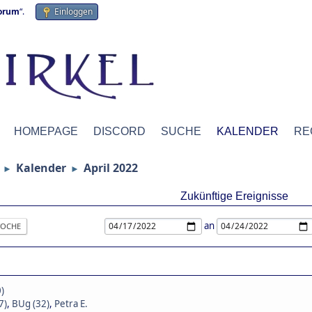
forum
“.
Einloggen
HOMEPAGE
DISCORD
SUCHE
KALENDER
RE
Kalender
April 2022
►
►
Zukünftige Ereignisse
an
OCHE
)
7)
,
BUg (32)
,
Petra E.