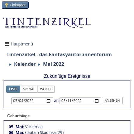
Einloggen
Hauptmenü
Tintenzirkel - das Fantasyautor:innenforum
Kalender
Mai 2022
►
►
Zukünftige Ereignisse
LISTE
MONAT
WOCHE
an
Geburtstage
05. Mai
:
Variemaa
06. Mai
:
Captain Skadiosa (29)