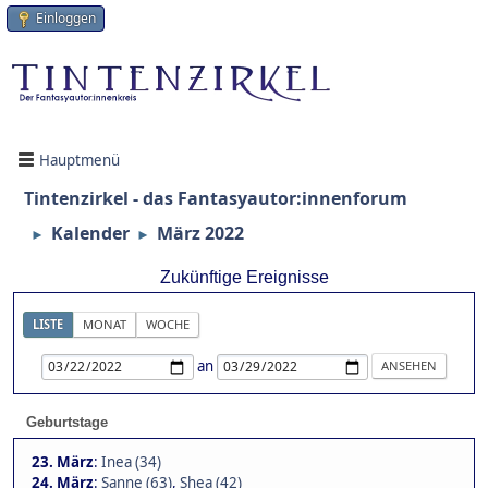
Einloggen
Hauptmenü
Tintenzirkel - das Fantasyautor:innenforum
Kalender
März 2022
►
►
Zukünftige Ereignisse
LISTE
MONAT
WOCHE
an
Geburtstage
23. März
:
Inea (34)
24. März
:
Sanne (63)
,
Shea (42)