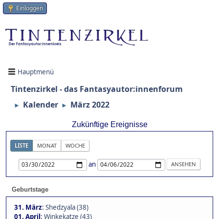
Einloggen
Hauptmenü
Tintenzirkel - das Fantasyautor:innenforum
Kalender
März 2022
►
►
Zukünftige Ereignisse
LISTE
MONAT
WOCHE
an
Geburtstage
31. März
:
Shedzyala (38)
01. April
:
Winkekatze (43)