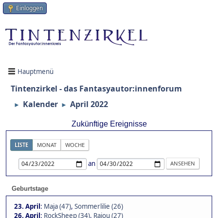
Einloggen
Hauptmenü
Tintenzirkel - das Fantasyautor:innenforum
Kalender
April 2022
►
►
Zukünftige Ereignisse
LISTE
MONAT
WOCHE
an
Geburtstage
23. April
:
Maja (47)
,
Sommerlilie (26)
26. April
:
RockSheep (34)
,
Rajou (27)