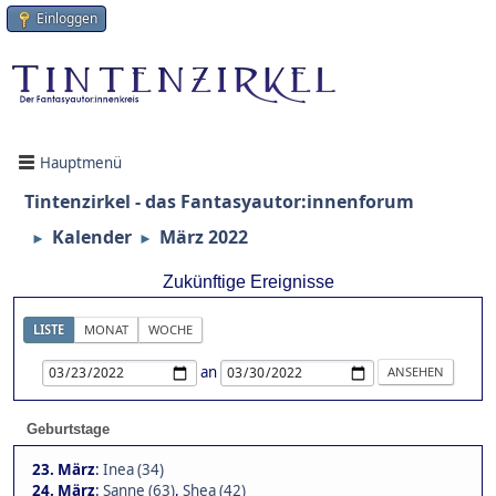
Einloggen
Hauptmenü
Tintenzirkel - das Fantasyautor:innenforum
Kalender
März 2022
►
►
Zukünftige Ereignisse
LISTE
MONAT
WOCHE
an
Geburtstage
23. März
:
Inea (34)
24. März
:
Sanne (63)
,
Shea (42)