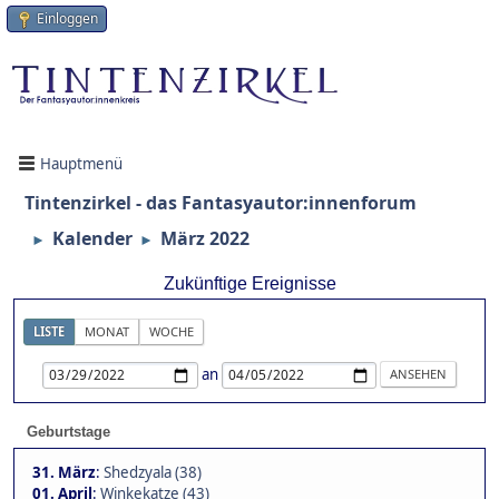
Einloggen
Hauptmenü
Tintenzirkel - das Fantasyautor:innenforum
Kalender
März 2022
►
►
Zukünftige Ereignisse
LISTE
MONAT
WOCHE
an
Geburtstage
31. März
:
Shedzyala (38)
01. April
:
Winkekatze (43)