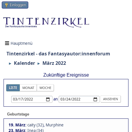
Einloggen
Hauptmenü
Tintenzirkel - das Fantasyautor:innenforum
Kalender
März 2022
►
►
Zukünftige Ereignisse
LISTE
MONAT
WOCHE
an
Geburtstage
19. März
:
caity (32)
,
Murphine
23. März
:
Inea (34)