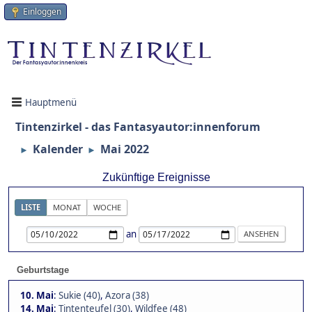
Einloggen
Hauptmenü
Tintenzirkel - das Fantasyautor:innenforum
Kalender
Mai 2022
►
►
Zukünftige Ereignisse
LISTE
MONAT
WOCHE
an
Geburtstage
10. Mai
:
Sukie (40)
,
Azora (38)
14. Mai
:
Tintenteufel (30)
,
Wildfee (48)