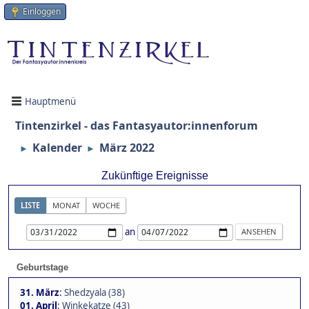
Einloggen
Hauptmenü
Tintenzirkel - das Fantasyautor:innenforum
Kalender
März 2022
►
►
Zukünftige Ereignisse
LISTE
MONAT
WOCHE
an
Geburtstage
31. März
:
Shedzyala (38)
01. April
:
Winkekatze (43)