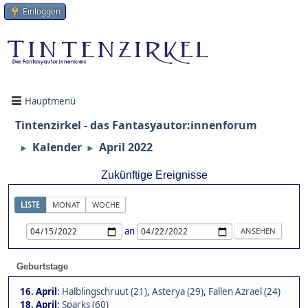
Einloggen
Hauptmenü
Tintenzirkel - das Fantasyautor:innenforum
Kalender
April 2022
►
►
Zukünftige Ereignisse
LISTE
MONAT
WOCHE
an
Geburtstage
16. April
:
Halblingschruut (21)
,
Asterya (29)
,
Fallen Azrael (24)
18. April
:
Sparks (60)