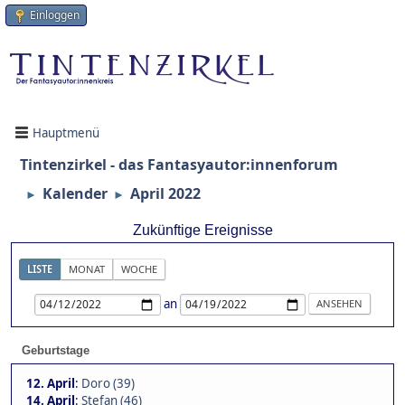
Einloggen
Hauptmenü
Tintenzirkel - das Fantasyautor:innenforum
Kalender
April 2022
►
►
Zukünftige Ereignisse
LISTE
MONAT
WOCHE
an
Geburtstage
12. April
:
Doro (39)
14. April
:
Stefan (46)