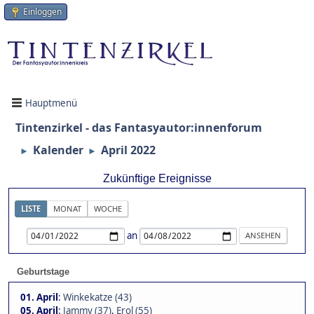
Einloggen
Hauptmenü
Tintenzirkel - das Fantasyautor:innenforum
Kalender
April 2022
►
►
Zukünftige Ereignisse
LISTE
MONAT
WOCHE
an
Geburtstage
01. April
:
Winkekatze (43)
05. April
:
Jammy (37)
,
Erol (55)