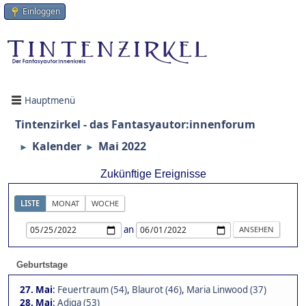
Einloggen
Hauptmenü
Tintenzirkel - das Fantasyautor:innenforum
Kalender
Mai 2022
►
►
Zukünftige Ereignisse
LISTE
MONAT
WOCHE
an
Geburtstage
27. Mai
:
Feuertraum (54)
,
Blaurot (46)
,
Maria Linwood (37)
28. Mai
:
Adiga (53)