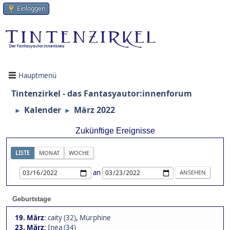
Einloggen
Hauptmenü
Tintenzirkel - das Fantasyautor:innenforum
Kalender
März 2022
►
►
Zukünftige Ereignisse
LISTE
MONAT
WOCHE
an
Geburtstage
19. März
:
caity (32)
,
Murphine
23. März
:
Inea (34)