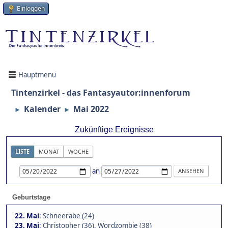
Einloggen
Hauptmenü
Tintenzirkel - das Fantasyautor:innenforum
Kalender
Mai 2022
►
►
Zukünftige Ereignisse
LISTE
MONAT
WOCHE
an
Geburtstage
22. Mai
:
Schneerabe (24)
23. Mai
:
Christopher (36)
,
Wordzombie (38)