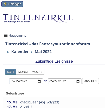
Einloggen
Hauptmenü
Tintenzirkel - das Fantasyautor:innenforum
Kalender
Mai 2022
►
►
Zukünftige Ereignisse
LISTE
MONAT
WOCHE
an
Geburtstage
15. Mai
:
chaosqueen (45)
,
Soly (23)
17. Mai
:
Ary (51)