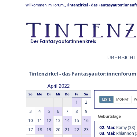
Willkommen im Forum „
Tintenzirkel - das Fantasyautor:innen
ÜBERSICHT
Tintenzirkel - das Fantasyautor:innenforum
April 2022
So
Mo
Di
Mi
Do
Fr
Sa
LISTE
MONAT
W
1
2
3
4
5
6
7
8
9
Geburtstage
10
11
12
13
14
15
16
02. Mai
:
Romy (38)
17
18
19
20
21
22
23
03. Mai
:
Rhiannon (