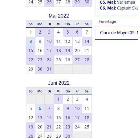
24
25
26
27
28
29
30
05. Mai
:
Variemaa
06. Mai
:
Captain Ska
Mai 2022
Feiertage
So
Mo
Di
Mi
Do
Fr
Sa
1
2
3
4
5
6
7
Cinco de Mayo (05. 
8
9
10
11
12
13
14
15
16
17
18
19
20
21
22
23
24
25
26
27
28
29
30
31
Juni 2022
So
Mo
Di
Mi
Do
Fr
Sa
1
2
3
4
5
6
7
8
9
10
11
12
13
14
15
16
17
18
19
20
21
22
23
24
25
26
27
28
29
30